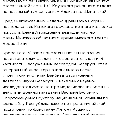
мужество» - начальник караула пожарной аварийно-
спасательной части № 1 Крупского районного отдела
по чрезвычайным ситуациям Александр Шиманский.
Среди награжденных медалью Франциска Скорины
преподаватель Минского государственного колледжа
искусств Елена Атрашкевич, ведущий мастер
сцены Минского областного драматического театра
Борис Донин.
Кроме того, Указом присвоены почетные звания
представителям различных сфер деятельности. В
частности, Заслуженным лесоводом Беларуси стал
генеральный директор национального парка
«Припятский» Степан Бамбиза, Заслуженным
деятелем науки Беларуси – начальник научно-
исследовательского центра моделирования военных
действий Военной академии Василий Булойчик.
Спортсмену-инструктору национальной команды по
фристайлу Республиканского центра олимпийской
подготовки по фристайлу Антону Кушниру